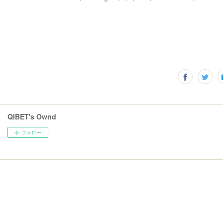
QIBET's Ownd
フォロー