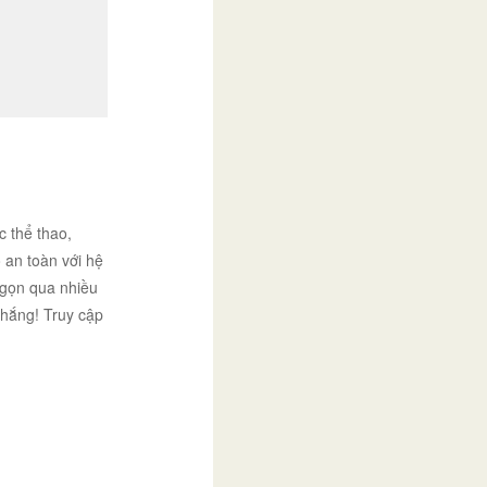
c thể thao,
 an toàn với hệ
h gọn qua nhiều
thắng! Truy cập