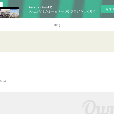
Ameba Owndで
今す
あなただけのホームページやブログをつくろう
Blog
6:34