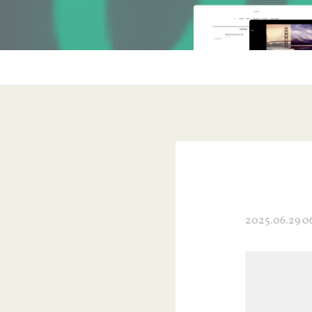
2025.06.29 0