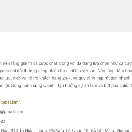
nền tảng giải trí cá cược chất lượng với đa dạng lựa chọn như cá cượ
 game bài đổi thưởng cùng nhiều trò chơi thú vị khác. Nền tảng đảm bảo
tối ưu, dịch vụ hỗ trợ khách hàng 24/7, và quy trình nạp rút tiền nhan
ện lợi. Đồng hành cùng Qibet – tận hưởng sự an tâm và bứt phá chiến 
//qibet.kim/
im@gmail.com
623
2 Hẻm 343 Tô Hiến Thành, Phường 12, Quận 10, Hồ Chí Minh, Vietnam