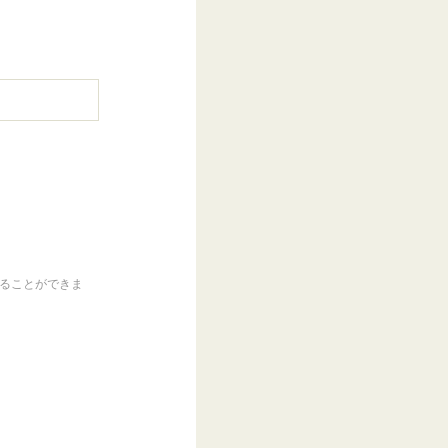
くることができま