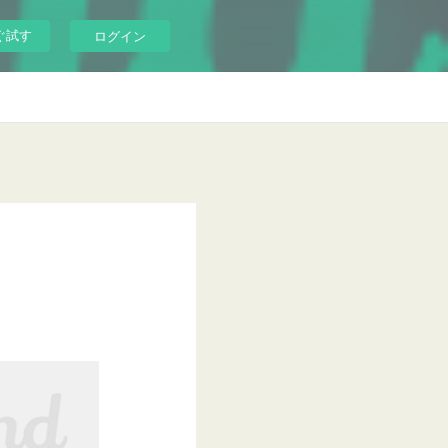
ぐ試す
ログイン