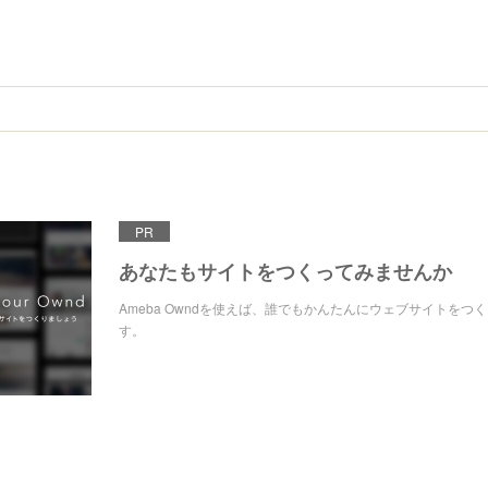
PR
あなたもサイトをつくってみませんか
Ameba Owndを使えば、誰でもかんたんにウェブサイトをつ
す。